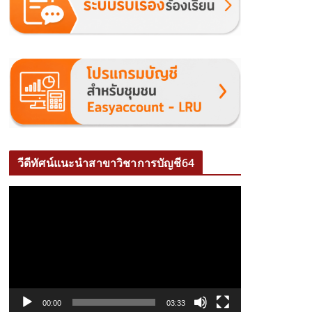
วีดีทัศน์แนะนำสาขาวิชาการบัญชี64
ตั
ว
เ
ล่
น
ไ
ฟ
00:00
03:33