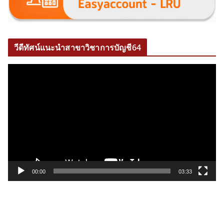
วีดีทัศน์แนะนำสาขาวิชาการบัญชี64
ตั
ว
เ
ล่
น
ไ
ฟ
ล์
วิ
00:00
03:33
ดี
โ
อ