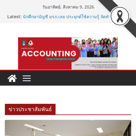
Skip
วันอาทิตย์, สิงหาคม 9, 2026
to
Latest:
นักศึกษาบัญชี มรภ.เลย ประยุกต์ใช้ความรู้ จัดทำบัญชี
content
สำหรับกลุ่มอาชีพ
“วัยรุ่นยุคใหม่ ใส่ใจสุขภาพจิต”
เริ่มต้นชีวิตเด็กบัญชีแบบตัวมัม ตัวคลอดบุตร!
เชื่อมโยงเครือข่ายวิชาการ บัญชี
ปฐมนิเทศฝึกประสบการณ์วิชาชีพให้นักศึกษาสาขาบัญชี
ข่าวประชาสัมพันธ์