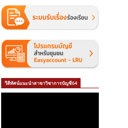
วีดีทัศน์แนะนำสาขาวิชาการบัญชี64
ตั
ว
เ
ล่
น