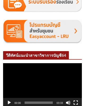
วีดีทัศน์แนะนำสาขาวิชาการบัญชี64
ตั
ว
เ
ล่
น
ไ
ฟ
00:00
03:33