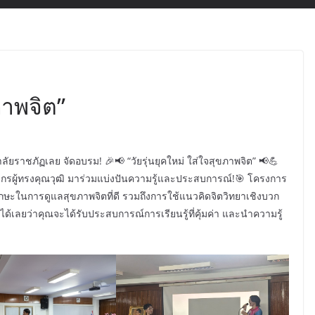
ภาพจิต”
ราชภัฏเลย จัดอบรม! 🎉📢 “วัยรุ่นยุคใหม่ ใส่ใจสุขภาพจิต” 📢💪
ทยากรผู้ทรงคุณวุฒิ มาร่วมแบ่งปันความรู้และประสบการณ์!🎯 โครงการ
ละทักษะในการดูแลสุขภาพจิตที่ดี รวมถึงการใช้แนวคิดจิตวิทยาเชิงบวก
ได้เลยว่าคุณจะได้รับประสบการณ์การเรียนรู้ที่คุ้มค่า และนำความรู้